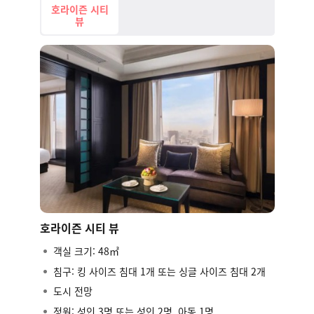
호라이즌 시티
체크아웃: 12:00
뷰
반얀트리 방콕(Banyan Tree Bangkok)
21/100 S Sathon Rd, Thung Maha Mek, Sathon,
Bangkok 10120, Thailand
호라이즌 시티 뷰
객실 크기: 48㎡
침구: 킹 사이즈 침대 1개 또는 싱글 사이즈 침대 2개
도시 전망
정원: 성인 3명 또는 성인 2명, 아동 1명