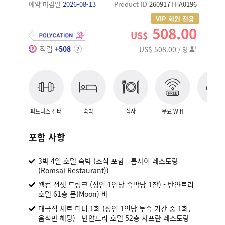
예약 마감일
2026-08-13
Product ID
260917THA0196
VIP 회원 전용
508.00
US$
적립
+508
US$ 508.00
/ 명
피트니스 센터
숙박
식사
무료 Wifi
스파
포함 사항
3박 4일 호텔 숙박 (조식 포함 - 롬사이 레스토랑
(Romsai Restaurant))
웰컴 선셋 드링크 (성인 1인당 숙박당 1잔) - 반얀트리
호텔 61층 문(Moon) 바
태국식 세트 디너 1회 (성인 1인당 투숙 기간 중 1회,
음식만 해당) - 반얀트리 호텔 52층 샤프란 레스토랑