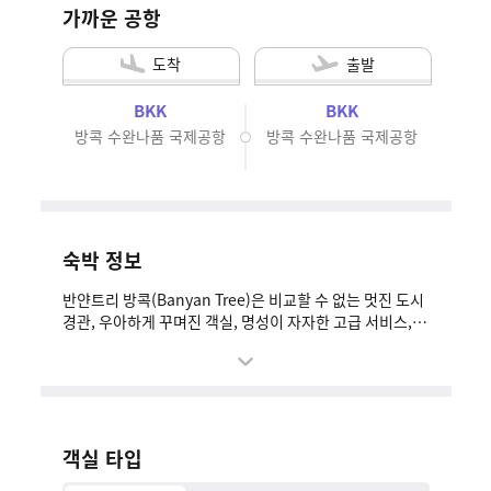
(Banyan Tree Bangkok)
가까운 공항
에서 최고급 호캉스를 즐겨
보시길 바랍니다!
도착
출발
BKK
BKK
*
고객님께서는 원하시는 어떤 날짜든지 요금 문의
방콕 수완나품 국제공항
방콕 수완나품 국제공항
를 환영합니다.
예약 가능 기간:
즉시부터 2026년 12월 20일까지
블랙아웃 기간:
2026년 2월 16일 – 2월 22일
& 2026년 10월 1일 – 10월 7일
숙박 정보
반얀트리 방콕(Banyan Tree)은 비교할 수 없는 멋진 도시
경관, 우아하게 꾸며진 객실, 명성이 자자한 고급 서비스, 스
파가 있는 클럽 라운지 시설까지 어디 하나 빠질 곳이 없는
방콕에서 가장 높은 럭셔리 스파 호텔 입니다. 방콕 비즈니
스의 심장부, 영사관과 근접한 위치에 자리하고 있습니다.
반얀트리 방콕은 손님들의 쇼핑, 엔터테인먼트 및 관광에
최상의 서비스를 제공하기 위해 노력하고 있습니다.
객실 타입
체크인: 14:00