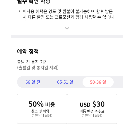
필수 확인 사항
미사용 혜택은 양도 및 환불이 불가능하며 향후 방문
시 다른 할인 또는 프로모션과 함께 사용할 수 없습니
다.
여행 비자는 여행자 개인이 준비해야 합니다.
현장에서의 이름 변경 및 정보 변경은 불가하며, 명단
에 없는 여행자의 현장 접수도 불가능합니다. 여행자의
예약 정책
이름,성별, 생년월일을 정확히 작성하였는지 확인 바랍
니다.
출발 전 통지 기간
코로나의 영향으로, 호텔 사정에 따라 일부 시설은 이
(출발일 및 통지일 제외)
용이 불가능할 수 있습니다.
모든 여행자는 개인 여행자 보험에 가입할 것을 권장합
66 일 전
65-51 일
50-36 일
35-1
니다. 보장 내용이 여행 일정에 적합한지 확인하시기
바랍니다.
본 페이지는 영어에서 한국어로 번역됩니다. 번역상의
50%
$30
비용
USD
차이가 발생할 경우 영어 버전을 우선으로 합니다.
취소 및 위약금
이름 변경 수수료
(1인당 1회당)
(1인당 1회당)