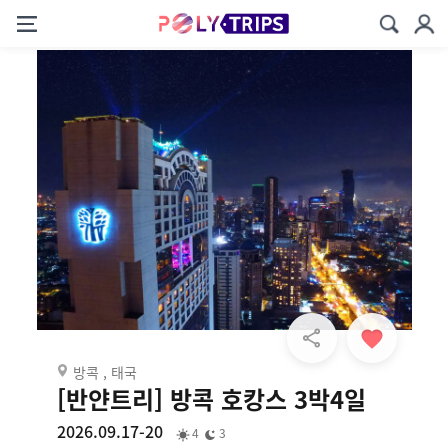
방콕 , 태국
[반얀트리] 방콕 호캉스 3박4일
2026.09.17-20
4
3