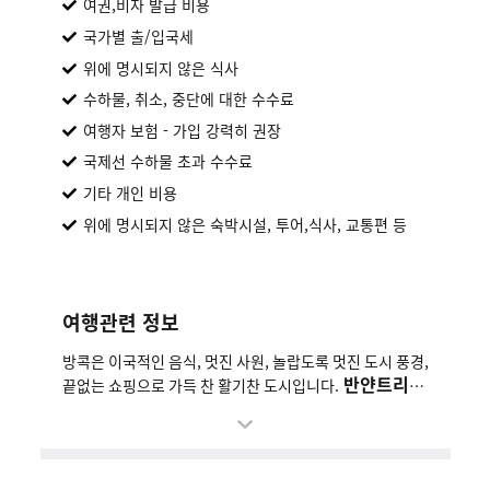
여권,비자 발급 비용
국가별 출/입국세
위에 명시되지 않은 식사
수하물, 취소, 중단에 대한 수수료
여행자 보험 - 가입 강력히 권장
국제선 수하물 초과 수수료
기타 개인 비용
위에 명시되지 않은 숙박시설, 투어,식사, 교통편 등
여행관련 정보
방콕은 이국적인 음식, 멋진 사원, 놀랍도록 멋진 도시 풍경,
반얀트리
끝없는 쇼핑으로 가득 찬 활기찬 도시입니다.
방콕(Banyan Tree Bangkok)
은 사톤&실롬
(Sathon/Silom) 지역에 위치해 있어 접근성이 좋습니다.
세계적인 수준의 식사, 회의 및 이벤트 시설, 수상경력에 빛
반얀트리 방콕
나는 스파를 갖춘 방콕 최대의 5성급 호텔